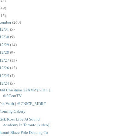
024)
949)
115)
cember
(260)
12/31
(5)
12/30
(9)
12/29
(14)
12/28
(9)
12/27
(13)
12/26
(12)
12/25
(3)
12/24
(5)
Odd Christmas 2¢XM∆$ 2011 |
@2CentTV
The Vault | @CNICE_MDRT
Morning Cakery
Rick Ross Live At Sound
Academy In Toronto [video]
honni Blaze Pole Dancing To