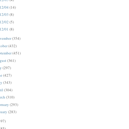
12/04
(14)
12/03
(8)
12/02
(5)
12/01
(8)
vember
(354)
tober
(432)
ptember
(451)
gust
(361)
ly
(297)
ne
(427)
ay
(343)
ril
(304)
rch
(310)
bruary
(293)
nuary
(283)
497)
585)