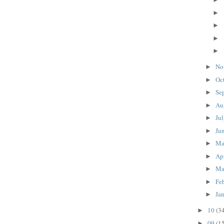
►
►
►
►
No
►
Oc
►
Se
►
Au
►
Ju
►
Ju
►
M
►
Ap
►
Ma
►
Fe
►
Ja
►
10
(3
►
09
(1
►