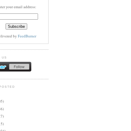
ter your email address:
elivered by
FeedBurner
 US
POSTED
05)
56)
27)
15)