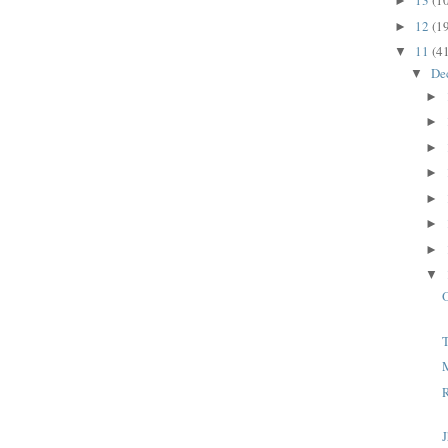
13
(1
►
12
(1
►
11
(4
▼
De
▼
►
►
►
►
►
►
►
▼
J