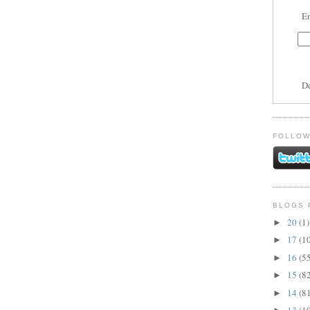
En
D
FOLLOW
BLOGS 
20
(1)
►
17
(1
►
16
(5
►
15
(8
►
14
(8
►