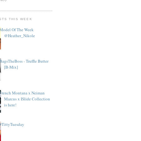
STS THIS WEEK
Model Of The Week
@Heather_Nikole
BagsTheBoss - Truffle Butter
[B-Mix]
French Montana x Neiman
Marcus x ISlide Collection
is here!
#TittyTuesday